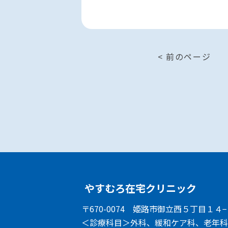
< 前のページ
やすむろ在宅クリニック
〒670-0074
姫路市御立西５丁目１４−
＜診療科目＞
外科、緩和ケア科、老年科