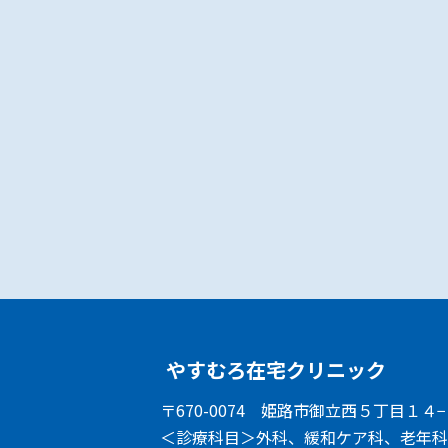
やすむろ在宅クリニック
〒670-0074
姫路市御立西５丁目１４−
＜診療科目＞
外科、緩和ケア科、老年科