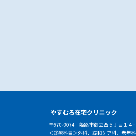
やすむろ在宅クリニック
〒670-0074
姫路市御立西５丁目１４−
＜診療科目＞
外科、緩和ケア科、老年科