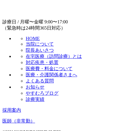
診療日 / 月曜〜金曜
9:00
〜
17:00
（緊急時は24時間365日対応）
HOME
当院について
院長あいさつ
在宅医療（訪問診療）とは
対応疾患・処置
医療費・料金について
医療・介護関係者さまへ
よくある質問
お知らせ
やすむろブログ
診療実績
採用案内
医師（非常勤）